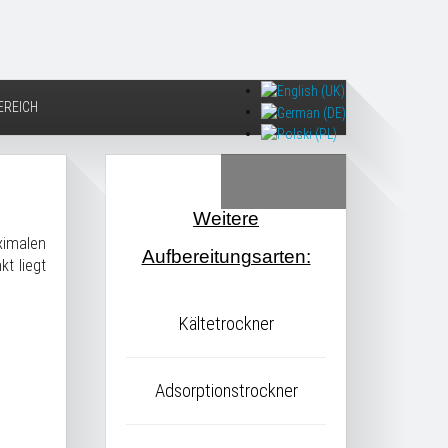
REICH
Weitere
ximalen
Aufbereitungsarten:
t liegt
Kältetrockner
Adsorptionstrockner