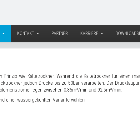
E
KONTAKT
PARTNER
KARRIERE
DOWNLOADBE
 Prinzip wie Kältetrockner. Während die Kältetrockner für einen ma
ucktrockner jedoch Drücke bis zu 50bar verarbeiten. Der Drucktaupunk
 Volumenströme liegen zwischen 0,85m³/min und 92,5m³/min.
nd einer wassergekühlten Variante wählen.